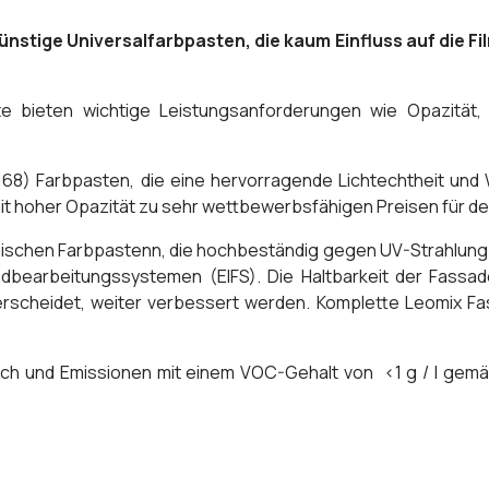
tige Universalfarbpasten, die kaum Einfluss auf die Fil
ieten wichtige Leistungsanforderungen wie Opazität, Li
68) Farbpasten, die eine hervorragende Lichtechtheit und
mit hoher Opazität zu sehr wettbewerbsfähigen Preisen für de
schen Farbpastenn, die hochbeständig gegen UV-Strahlung s
ns-Endbearbeitungssystemen (EIFS). Die Haltbarkeit der Fas
terscheidet, weiter verbessert werden. Komplette Leomix 
h und Emissionen mit einem VOC-Gehalt von <1 g / l gem