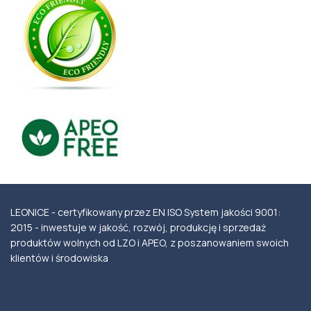
LEONICE - certyfikowany przez EN ISO System jakości 9001:
2015 - inwestuje w jakość, rozwój, produkcję i sprzedaż
produktów wolnych od LZO i APEO, z poszanowaniem swoich
klientów i środowiska