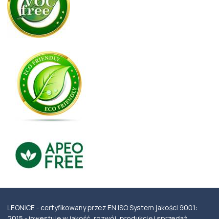
LEONICE - certyfikowany przez EN ISO System jakości 9001:
2015 - inwestuje w jakość, rozwój, produkcję i sprzedaż