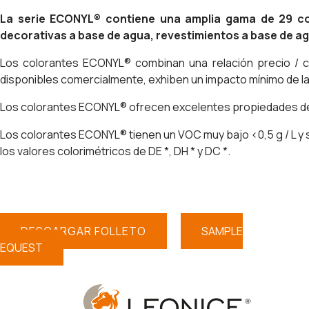
La serie ECONYL® contiene una amplia gama de 29 colo
decorativas a base de agua, revestimientos a base de ag
Los colorantes ECONYL® combinan una relación precio / ca
disponibles comercialmente, exhiben un impacto mínimo de las
Los colorantes ECONYL® ofrecen excelentes propiedades de flu
Los colorantes ECONYL® tienen un VOC muy bajo <0,5 g / L y s
los valores colorimétricos de DE *, DH * y DC *.
DESCARGAR FOLLETO
SAMPLE
REQUEST