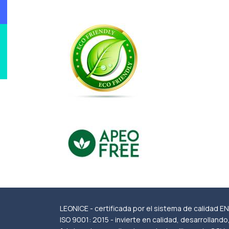
LEONICE - certificada por el sistema de calidad EN
ISO 9001: 2015 - invierte en calidad, desarrollando