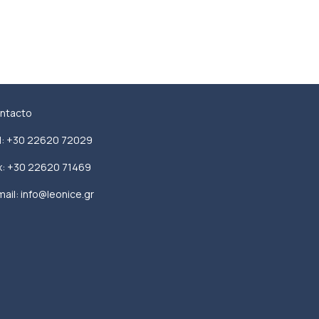
ntacto
l: +30 22620 72029
x: +30 22620 71469
mail: info@leonice.gr