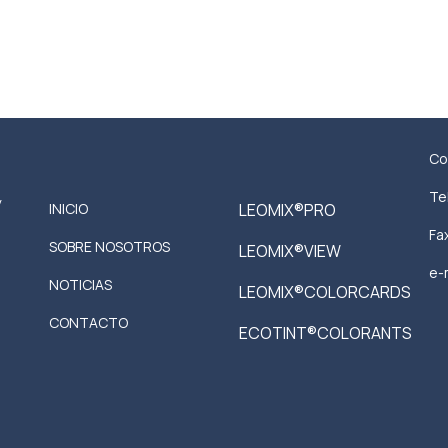
Co
,
Te
y
INICIO
LEOMIX®PRO
Fa
SOBRE NOSOTROS
LEOMIX®VIEW
e-
NOTICIAS
LEOMIX®COLORCARDS
CONTACTO
ECOTINT®COLORANTS