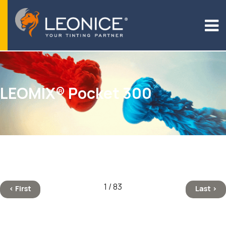
LEOMIX® Pocket 300
1 / 83
< First
Last >